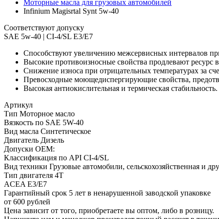
Моторные масла для грузовых автомобилей
Infinium Magisrtal Synt 5w-40
Соответствуют допуску
SAE 5w-40 | CI-4/SL E3/E7
Способствуют увеличению межсервисных интервалов при
Высокие противоизносные свойства продлевают ресурс 
Снижение износа при отрицательных температурах за сче
Превосходные моющедиспергирующие свойства, предотв
Высокая антиокислительная и термическая стабильность.
Артикул
Тип
Mоторное масло
Вязкость по SAE
5W-40
Вид масла
Cинтетическое
Двигатель
Дизель
Допуски OEM:
Классификация по API
CI-4/SL
Вид техники
Грузовые автомобили, сельскохозяйственная и др
Тип двигателя
4Т
ACEA
Е3/Е7
Гарантийный срок
5 лет в ненарушенной заводской упаковке
от 600 рублей
Цена зависит от того, приобретаете вы оптом, либо в розницу.