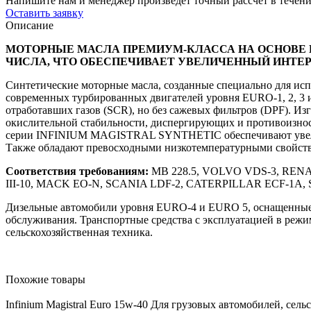
Напишите нам и менеджер произведет точный рассчет в течен
Оставить заявку
Описание
МОТОРНЫЕ МАСЛА ПРЕМИУМ-КЛАССА НА ОСНОВ
ЧИСЛА, ЧТО ОБЕСПЕЧИВАЕТ УВЕЛИЧЕННЫЙ ИНТЕР
Cинтетические моторные масла, созданные специально для исп
современных турбированных двигателей уровня EURO-1, 2, 3 и
отработавших газов (SCR), но без сажевых фильтров (DPF). Из
окислительной стабильности, диспергирующих и противоизнос
серии INFINIUM MAGISTRAL SYNTHETIC обеспечивают увеличен
Также обладают превосходными низкотемпературными свойств
Cоответствия требованиям:
MB 228.5, VOLVO VDS-3, REN
III-10, MACK EO-N, SCANIA LDF-2, CATERPILLAR ECF-1A
Дизельные автомобили уровня EURO-4 и EURO 5, оснащенные 
обслуживания. Транспортные средства с эксплуатацией в режим
сельскохозяйственная техника.
Похожие товары
Infinium Magistral Euro 15w-40
Для грузовых автомобилей, сель