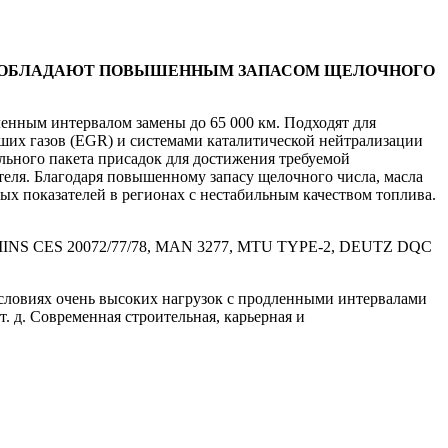
. ОБЛАДАЮТ ПОВЫШЕННЫМ ЗАПАСОМ ЩЕЛОЧНОГО
енным интервалом замены до 65 000 км. Подходят для
х газов (EGR) и системами каталитической нейтрализации
льного пакета присадок для достижения требуемой
теля. Благодаря повышенному запасу щелочного числа, масла
показателей в регионах с нестабильным качеством топлива.
S CES 20072/77/78, MAN 3277, MTU TYPE-2, DEUTZ DQC
ловиях очень высоких нагрузок с продленными интервалами
. д. Современная строительная, карьерная и