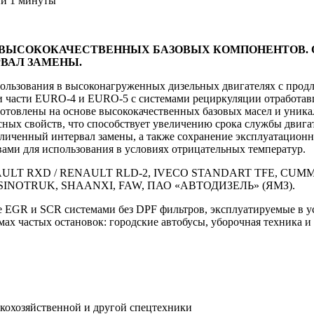
ии 1 минуты
Е ВЫСОКОКАЧЕСТВЕННЫХ БАЗОВЫХ КОМПОНЕНТОВ
ВАЛ ЗАМЕНЫ.
ользования в высоконагруженных дизельных двигателях с продл
 части EURO-4 и EURO-5 с системами рециркуляции отработавши
готовлены на основе высококачественных базовых масел и уника
ных свойств, что способствует увеличению срока службы двига
ный интервал замены, а также сохранение эксплуатационных 
ами для использования в условиях отрицательных температур.
AULT RXD / RENAULT RLD-2, IVECO STANDART TFE, CUMMIN
, SINOTRUK, SHAANXI, FAW, ПАО «АВТОДИЗЕЛЬ» (ЯМЗ).
EGR и SCR системами без DPF фильтров, эксплуатируемые в ус
ах частых остановок: городские автобусы, уборочная техника и т
скохозяйственной и другой спецтехники